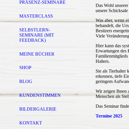
PRÄSENZ-SEMINARE
Das Wohl unserer 
unsere Schicksale
MASTERCLASS
Was aber, wenn ei
behandelt, die Urs
SELBSTLERN-
Besitzers energeti
SEMINARE (MIT
Viele Veränderung
FEEDBACK)
Hier kann das syste
Erwartungen des Be
MEINE BÜCHER
Familienmitglieds e
Halters.
SHOP
Sie als Tierhalter
erkennen, tiefe Ei
geringem Aufwan
BLOG
Wir zeigen Ihnen 
KUNDENSTIMMEN
Menschen als Stel
Das Seminar finde
BILDERGALERIE
Termine 2025
KONTAKT