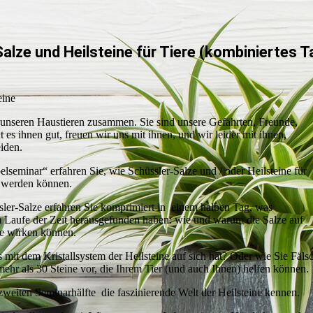
alze und Heilsteine für Tiere (kombiniertes 
eine
 unseren Haustieren zusammen. Sie sind unsere Gefährten, Freunde,
 es ihnen gut, freuen wir uns mit ihnen, und wir leider mit ihnen,
iden.
lseminar“ erfahren Sie, wie Schüssler-Salze und / oder Heilsteine für
t werden können.
ler-Salze erfahren Sie komprimiert in einem halben Tag, was
m Laufe der Zeit herausgefunden haben: wie und warum die Salze auf
e wirken können.
s mit dem Kristallsystem der Heilsteine auf sich hat? Oder wie Sie F
mehr als 30 Steine vor, die Ihrem Tier (und auch Ihnen) helfen können.
zweiten Seminarhälfte die faszinierende Welt der Heilsteine kennen.