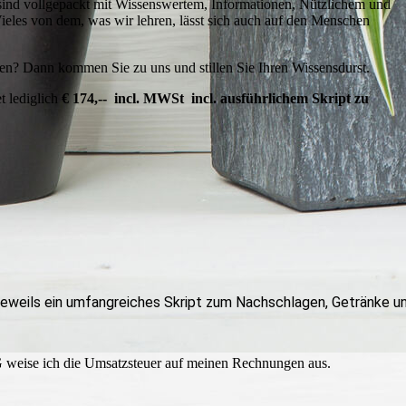
ind vollgepackt mit Wissenswertem, Informationen, Nützlichem und
ieles von dem, was wir lehren, lässt sich auch auf den Menschen
n? Dann kommen Sie zu uns und stillen Sie Ihren Wissensdurst.
t lediglich
€ 174,-- incl. MWSt incl. ausführlichem Skript zu
 jeweils ein umfangreiches Skript zum Nachschlagen, Getränke u
weise ich die Umsatzsteuer auf meinen Rechnungen aus.