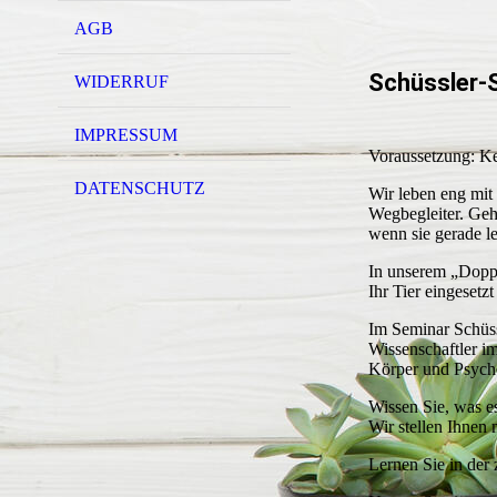
AGB
Schüssler-S
WIDERRUF
IMPRESSUM
Voraussetzung: K
DATENSCHUTZ
Wir leben eng mit
Wegbegleiter. Geht
wenn sie gerade le
In unserem „Doppe
Ihr Tier eingesetz
Im Seminar Schüss
Wissenschaftler i
Körper und Psych
Wissen Sie, was e
Wir stellen Ihnen 
Lernen Sie in der 