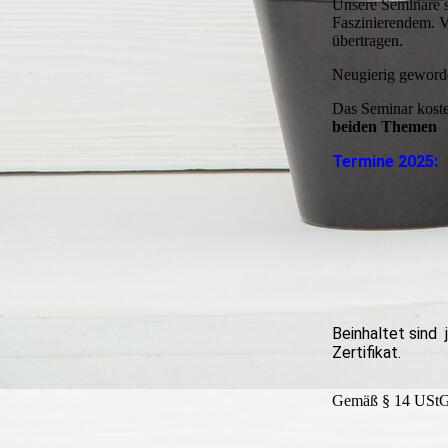
Unsere Seminare s
Faszinierendem. V
übertragen.
Neugierig geworde
Das Seminar koste
beiden Themen
Termine 2025:
Beinhaltet sind
Zertifikat.
Gemäß § 14 UStG 