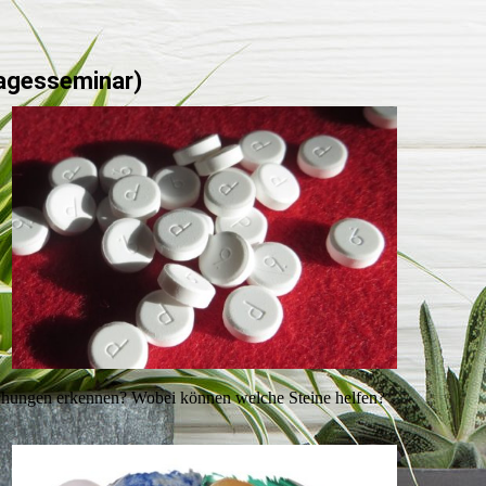
Tagesseminar)
älschungen erkennen? Wobei können welche Steine helfen?