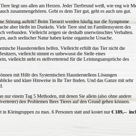
Tiere liegt uns allen am Herzen. Jeder Tierfreund weiß, wie eng wir M
 auch zusammengehören. Geht es dem Tier gut, geht es auch uns gut.
ne Störung auftritt? Beim Tierarzt werden häufig nur die Symptome
ache aber bleibt im Dunkeln. Viele Tiere sind im Familiensystem des
sch verbunden. Vielleicht zeigen sie deshalb unerwünschtes Verhalten.
en, auch seelischer Natur haben keine organische Ursache.
mische Haustierstellen helfen. Vielleicht erfüllt das Tier nicht die
sitzers, vielleicht nimmt es unbewusst die Stelle eines
in, vielleicht steht es stellvertretend für die Leistungsansprüche des
 können mit Hilfe des Systemischen Haustierstellens Lösungen
nblicke und klare Hinweise in Ihr Tier finden. Und das Ganze mit sehr
d.
an nur einem Tag 5 Methoden, mit denen Sie allein (also ohne andere
lvertreter) den Problemen Ihres Tieres auf den Grund gehen können.
t in Kleingruppen zu max. 6 Personen statt und kostet nur
€ 189,-- in