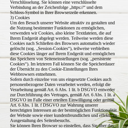
Verschlüsselung. Sie können eine verschlüsselte
Verbindung an der Zeichenfolge „https://“ und dem
Schloss-Symbol in Ihrer Browserzeile erkennen.
3) Cookies
Um den Besuch unserer Website attraktiv zu gestalten und
die Nutzung bestimmter Funktionen zu ermöglichen,
verwenden wir Cookies, also kleine Textdateien, die auf
Ihrem Endgerät abgelegt werden. Teilweise werden diese
Cookies nach Schließen des Browsers automatisch wieder
gelöscht (sog. „Session-Cookies“), teilweise verbleiben
diese Cookies länger auf Ihrem Endgerät und ermöglichen
das Speichern von Seiteneinstellungen (sog. „persistente
Cookies“). Im letzteren Fall können Sie die Speicherdauer
der Übersicht zu den Cookie-Einstellungen Ihres
Webbrowsers entnehmen.
Sofern durch einzelne von uns eingesetzte Cookies auch
personenbezogene Daten verarbeitet werden, erfolgt die
Verarbeitung gemäß Art. 6 Abs. 1 lit. b DSGVO entweder
zur Durchführung des Vertrages, gemäß Art. 6 Abs. 1 lit. a
DSGVO im Falle einer erteilten Einwilligung oder gemäß
Art. 6 Abs. 1 lit. f DSGVO zur Wahrung unserer
berechtigten Interessen an der bestmöglichen Funktionalität
der Website sowie einer kundenfreundlichen und effektiven
Ausgestaltung des Seitenbesuchs.
Sie können Ihren Browser so einstellen, dass Sie über das