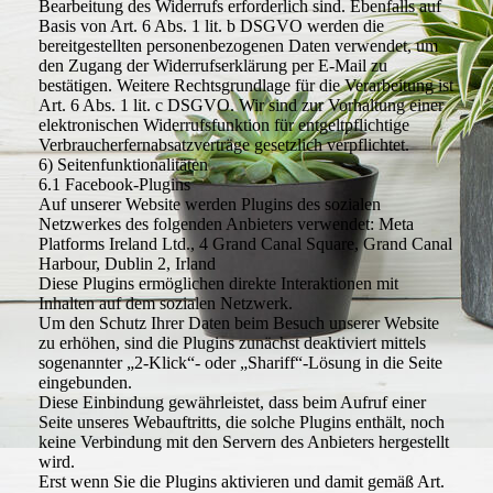
Bearbeitung des Widerrufs erforderlich sind. Ebenfalls auf
Basis von Art. 6 Abs. 1 lit. b DSGVO werden die
bereitgestellten personenbezogenen Daten verwendet, um
den Zugang der Widerrufserklärung per E-Mail zu
bestätigen. Weitere Rechtsgrundlage für die Verarbeitung ist
Art. 6 Abs. 1 lit. c DSGVO. Wir sind zur Vorhaltung einer
elektronischen Widerrufsfunktion für entgeltpflichtige
Verbraucherfernabsatzverträge gesetzlich verpflichtet.
6) Seitenfunktionalitäten
6.1 Facebook-Plugins
Auf unserer Website werden Plugins des sozialen
Netzwerkes des folgenden Anbieters verwendet: Meta
Platforms Ireland Ltd., 4 Grand Canal Square, Grand Canal
Harbour, Dublin 2, Irland
Diese Plugins ermöglichen direkte Interaktionen mit
Inhalten auf dem sozialen Netzwerk.
Um den Schutz Ihrer Daten beim Besuch unserer Website
zu erhöhen, sind die Plugins zunächst deaktiviert mittels
sogenannter „2-Klick“- oder „Shariff“-Lösung in die Seite
eingebunden.
Diese Einbindung gewährleistet, dass beim Aufruf einer
Seite unseres Webauftritts, die solche Plugins enthält, noch
keine Verbindung mit den Servern des Anbieters hergestellt
wird.
Erst wenn Sie die Plugins aktivieren und damit gemäß Art.