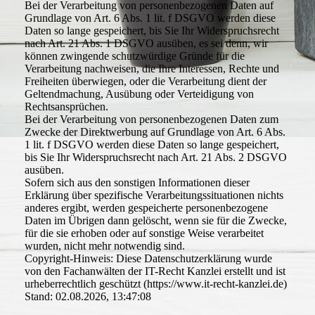
Bei der Verarbeitung von personenbezogenen Daten auf
Grundlage von Art. 6 Abs. 1 lit. f DSGVO werden diese
Daten so lange gespeichert, bis Sie Ihr Widerspruchsrecht
nach Art. 21 Abs. 1 DSGVO ausüben, es sei denn, wir
können zwingende schutzwürdige Gründe für die
Verarbeitung nachweisen, die Ihre Interessen, Rechte und
Freiheiten überwiegen, oder die Verarbeitung dient der
Geltendmachung, Ausübung oder Verteidigung von
Rechtsansprüchen.
Bei der Verarbeitung von personenbezogenen Daten zum
Zwecke der Direktwerbung auf Grundlage von Art. 6 Abs.
1 lit. f DSGVO werden diese Daten so lange gespeichert,
bis Sie Ihr Widerspruchsrecht nach Art. 21 Abs. 2 DSGVO
ausüben.
Sofern sich aus den sonstigen Informationen dieser
Erklärung über spezifische Verarbeitungssituationen nichts
anderes ergibt, werden gespeicherte personenbezogene
Daten im Übrigen dann gelöscht, wenn sie für die Zwecke,
für die sie erhoben oder auf sonstige Weise verarbeitet
wurden, nicht mehr notwendig sind.
Copyright-Hinweis: Diese Datenschutzerklärung wurde
von den Fachanwälten der IT-Recht Kanzlei erstellt und ist
urheberrechtlich geschützt (https://www.it-recht-kanzlei.de)
Stand: 02.08.2026, 13:47:08