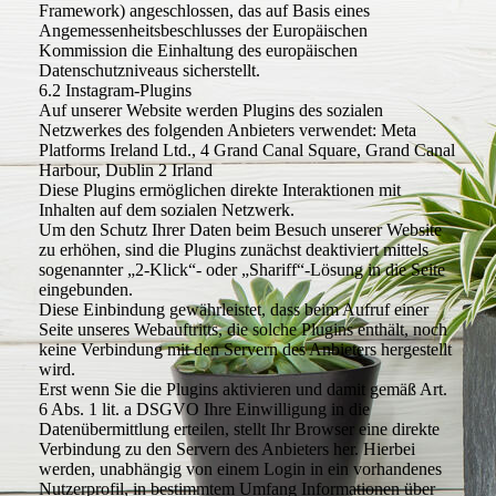
Framework) angeschlossen, das auf Basis eines
Angemessenheitsbeschlusses der Europäischen
Kommission die Einhaltung des europäischen
Datenschutzniveaus sicherstellt.
6.2 Instagram-Plugins
Auf unserer Website werden Plugins des sozialen
Netzwerkes des folgenden Anbieters verwendet: Meta
Platforms Ireland Ltd., 4 Grand Canal Square, Grand Canal
Harbour, Dublin 2 Irland
Diese Plugins ermöglichen direkte Interaktionen mit
Inhalten auf dem sozialen Netzwerk.
Um den Schutz Ihrer Daten beim Besuch unserer Website
zu erhöhen, sind die Plugins zunächst deaktiviert mittels
sogenannter „2-Klick“- oder „Shariff“-Lösung in die Seite
eingebunden.
Diese Einbindung gewährleistet, dass beim Aufruf einer
Seite unseres Webauftritts, die solche Plugins enthält, noch
keine Verbindung mit den Servern des Anbieters hergestellt
wird.
Erst wenn Sie die Plugins aktivieren und damit gemäß Art.
6 Abs. 1 lit. a DSGVO Ihre Einwilligung in die
Datenübermittlung erteilen, stellt Ihr Browser eine direkte
Verbindung zu den Servern des Anbieters her. Hierbei
werden, unabhängig von einem Login in ein vorhandenes
Nutzerprofil, in bestimmtem Umfang Informationen über