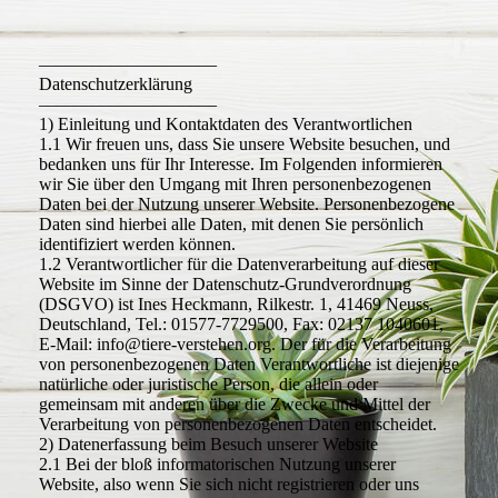
––––––––––––––––––––
Datenschutzerklärung
––––––––––––––––––––
1) Einleitung und Kontaktdaten des Verantwortlichen
1.1 Wir freuen uns, dass Sie unsere Website besuchen, und
bedanken uns für Ihr Interesse. Im Folgenden informieren
wir Sie über den Umgang mit Ihren personenbezogenen
Daten bei der Nutzung unserer Website. Personenbezogene
Daten sind hierbei alle Daten, mit denen Sie persönlich
identifiziert werden können.
1.2 Verantwortlicher für die Datenverarbeitung auf dieser
Website im Sinne der Datenschutz-Grundverordnung
(DSGVO) ist Ines Heckmann, Rilkestr. 1, 41469 Neuss,
Deutschland, Tel.: 01577-7729500, Fax: 02137 1040601,
E-Mail: info@tiere-verstehen.org. Der für die Verarbeitung
von personenbezogenen Daten Verantwortliche ist diejenige
natürliche oder juristische Person, die allein oder
gemeinsam mit anderen über die Zwecke und Mittel der
Verarbeitung von personenbezogenen Daten entscheidet.
2) Datenerfassung beim Besuch unserer Website
2.1 Bei der bloß informatorischen Nutzung unserer
Website, also wenn Sie sich nicht registrieren oder uns