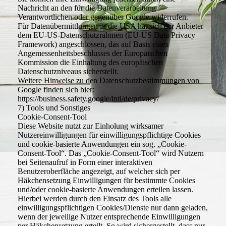
Nachricht an den für die Datenverarbeitung
Verantwortlichen oder gegenüber Google widerrufen.
Für Datenübermittlungen in die USA hat sich der Anbieter
dem EU-US-Datenschutzrahmen (EU-US Data Privacy
Framework) angeschlossen, das auf Basis eines
Angemessenheitsbeschlusses der Europäischen
Kommission die Einhaltung des europäischen
Datenschutzniveaus sicherstellt.
Weitere Hinweise zu den Datenschutzbestimmungen von
Google finden sich hier:
https://business.safety.google/intl/de/privacy/
7) Tools und Sonstiges
Cookie-Consent-Tool
Diese Website nutzt zur Einholung wirksamer
Nutzereinwilligungen für einwilligungspflichtige Cookies
und cookie-basierte Anwendungen ein sog. „Cookie-
Consent-Tool“. Das „Cookie-Consent-Tool“ wird Nutzern
bei Seitenaufruf in Form einer interaktiven
Benutzeroberfläche angezeigt, auf welcher sich per
Häkchensetzung Einwilligungen für bestimmte Cookies
und/oder cookie-basierte Anwendungen erteilen lassen.
Hierbei werden durch den Einsatz des Tools alle
einwilligungspflichtigen Cookies/Dienste nur dann geladen,
wenn der jeweilige Nutzer entsprechende Einwilligungen
per Häkchensetzung erteilt. So wird sichergestellt, dass nur