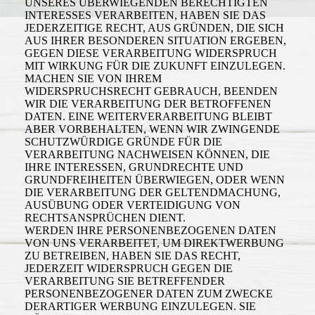
UNSERES ÜBERWIEGENDEN BERECHTIGTEN
INTERESSES VERARBEITEN, HABEN SIE DAS
JEDERZEITIGE RECHT, AUS GRÜNDEN, DIE SICH
AUS IHRER BESONDEREN SITUATION ERGEBEN,
GEGEN DIESE VERARBEITUNG WIDERSPRUCH
MIT WIRKUNG FÜR DIE ZUKUNFT EINZULEGEN.
MACHEN SIE VON IHREM
WIDERSPRUCHSRECHT GEBRAUCH, BEENDEN
WIR DIE VERARBEITUNG DER BETROFFENEN
DATEN. EINE WEITERVERARBEITUNG BLEIBT
ABER VORBEHALTEN, WENN WIR ZWINGENDE
SCHUTZWÜRDIGE GRÜNDE FÜR DIE
VERARBEITUNG NACHWEISEN KÖNNEN, DIE
IHRE INTERESSEN, GRUNDRECHTE UND
GRUNDFREIHEITEN ÜBERWIEGEN, ODER WENN
DIE VERARBEITUNG DER GELTENDMACHUNG,
AUSÜBUNG ODER VERTEIDIGUNG VON
RECHTSANSPRÜCHEN DIENT.
WERDEN IHRE PERSONENBEZOGENEN DATEN
VON UNS VERARBEITET, UM DIREKTWERBUNG
ZU BETREIBEN, HABEN SIE DAS RECHT,
JEDERZEIT WIDERSPRUCH GEGEN DIE
VERARBEITUNG SIE BETREFFENDER
PERSONENBEZOGENER DATEN ZUM ZWECKE
DERARTIGER WERBUNG EINZULEGEN. SIE