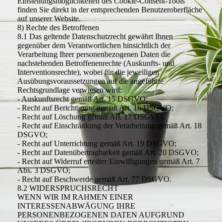
Einstellungsmöglichkeiten des Cookie-Consent-Tools
finden Sie direkt in der entsprechenden Benutzeroberfläche
auf unserer Website.
8) Rechte des Betroffenen
8.1 Das geltende Datenschutzrecht gewährt Ihnen
gegenüber dem Verantwortlichen hinsichtlich der
Verarbeitung Ihrer personenbezogenen Daten die
nachstehenden Betroffenenrechte (Auskunfts- und
Interventionsrechte), wobei für die jeweiligen
Ausübungsvoraussetzungen auf die angeführte
Rechtsgrundlage verwiesen wird:
- Auskunftsrecht gemäß Art. 15 DSGVO;
- Recht auf Berichtigung gemäß Art. 16 DSGVO;
- Recht auf Löschung gemäß Art. 17 DSGVO;
- Recht auf Einschränkung der Verarbeitung gemäß Art. 18
DSGVO;
- Recht auf Unterrichtung gemäß Art. 19 DSGVO;
- Recht auf Datenübertragbarkeit gemäß Art. 20 DSGVO;
- Recht auf Widerruf erteilter Einwilligungen gemäß Art. 7
Abs. 3 DSGVO;
- Recht auf Beschwerde gemäß Art. 77 DSGVO.
8.2 WIDERSPRUCHSRECHT
WENN WIR IM RAHMEN EINER
INTERESSENABWÄGUNG IHRE
PERSONENBEZOGENEN DATEN AUFGRUND