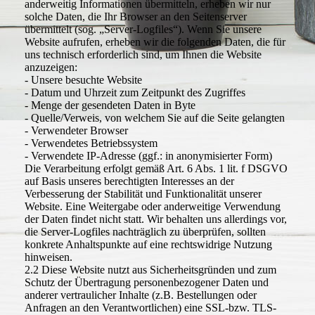
anderweitig Informationen übermitteln, erheben wir nur
solche Daten, die Ihr Browser an den Seitenserver
übermittelt (sog. „Server-Logfiles“). Wenn Sie unsere
Website aufrufen, erheben wir die folgenden Daten, die für
uns technisch erforderlich sind, um Ihnen die Website
anzuzeigen:
- Unsere besuchte Website
- Datum und Uhrzeit zum Zeitpunkt des Zugriffes
- Menge der gesendeten Daten in Byte
- Quelle/Verweis, von welchem Sie auf die Seite gelangten
- Verwendeter Browser
- Verwendetes Betriebssystem
- Verwendete IP-Adresse (ggf.: in anonymisierter Form)
Die Verarbeitung erfolgt gemäß Art. 6 Abs. 1 lit. f DSGVO
auf Basis unseres berechtigten Interesses an der
Verbesserung der Stabilität und Funktionalität unserer
Website. Eine Weitergabe oder anderweitige Verwendung
der Daten findet nicht statt. Wir behalten uns allerdings vor,
die Server-Logfiles nachträglich zu überprüfen, sollten
konkrete Anhaltspunkte auf eine rechtswidrige Nutzung
hinweisen.
2.2 Diese Website nutzt aus Sicherheitsgründen und zum
Schutz der Übertragung personenbezogener Daten und
anderer vertraulicher Inhalte (z.B. Bestellungen oder
Anfragen an den Verantwortlichen) eine SSL-bzw. TLS-