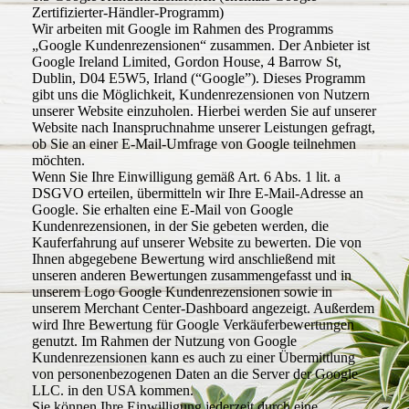
Zertifizierter-Händler-Programm)
Wir arbeiten mit Google im Rahmen des Programms
„Google Kundenrezensionen“ zusammen. Der Anbieter ist
Google Ireland Limited, Gordon House, 4 Barrow St,
Dublin, D04 E5W5, Irland (“Google”). Dieses Programm
gibt uns die Möglichkeit, Kundenrezensionen von Nutzern
unserer Website einzuholen. Hierbei werden Sie auf unserer
Website nach Inanspruchnahme unserer Leistungen gefragt,
ob Sie an einer E-Mail-Umfrage von Google teilnehmen
möchten.
Wenn Sie Ihre Einwilligung gemäß Art. 6 Abs. 1 lit. a
DSGVO erteilen, übermitteln wir Ihre E-Mail-Adresse an
Google. Sie erhalten eine E-Mail von Google
Kundenrezensionen, in der Sie gebeten werden, die
Kauferfahrung auf unserer Website zu bewerten. Die von
Ihnen abgegebene Bewertung wird anschließend mit
unseren anderen Bewertungen zusammengefasst und in
unserem Logo Google Kundenrezensionen sowie in
unserem Merchant Center-Dashboard angezeigt. Außerdem
wird Ihre Bewertung für Google Verkäuferbewertungen
genutzt. Im Rahmen der Nutzung von Google
Kundenrezensionen kann es auch zu einer Übermittlung
von personenbezogenen Daten an die Server der Google
LLC. in den USA kommen.
Sie können Ihre Einwilligung jederzeit durch eine