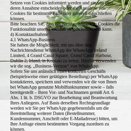
Setzen von Cookies informiert werden und einzeln über
deren Annahme entscheiden oder die Annahme von
Cookies für bestimmte Fälle oder generell ausschließen
können.
Bitte beachten Sie, dass bei Nichtannahme von Cookies die
Funktionalität unserer Website eingeschränkt sein kann.
4) Kontaktaufnahme
4.1 WhatsApp-Business
Sie haben die Möglichkeit, mit uns über den
Nachrichtendienst WhatsApp der WhatsApp Ireland
Limited, 4 Grand Canal Square, Grand Canal Harbour,
Dublin 2, Irland, in Kontakt zu treten. Hierfür verwenden
wir die sog. „Business-Version“ von WhatsApp.
Sofern Sie uns anlässlich eines konkreten Geschäfts
(beispielsweise einer getätigten Bestellung) per WhatsApp
kontaktieren, speichern und verwenden wir die von Ihnen
bei WhatsApp genutzte Mobilfunknummer sowie – falls
bereitgestellt – Ihren Vor- und Nachnamen gemäß Art. 6
Abs. 1 lit. b. DSGVO zur Bearbeitung und Beantwortung
Ihres Anliegens. Auf Basis derselben Rechtsgrundlage
werden wir Sie per WhatsApp gegebenenfalls um die
Bereitstellung weiterer Daten (Bestellnummer,
Kundennummer, Anschrift oder E-Mailadresse) bitten, um
Ihre Anfrage einem bestimmten Vorgang zuordnen zu
können.