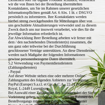
wir die von Ihnen bei der Bestellung übermittelten
Kontaktdaten, um Sie im Rahmen unserer gesetzlichen
Informationspflichten gemäß Art. 6 Abs. 1 lit. c DSGVO
persönlich zu informieren. Ihre Kontaktdaten werden
hierbei streng zweckgebunden für Mitteilungen über von
uns geschuldete Aktualisierungen verwendet und zu diesem
Zweck durch uns nur insoweit verarbeitet, wie dies für die
jeweilige Information erforderlich ist.
Zur Abwicklung Ihrer Bestellung arbeiten wir ferner mit
dem / den nachstehenden Dienstleister(n) zusammen, die
uns ganz oder teilweise bei der Durchführung
geschlossener Verträge unterstützen. An diese Dienstleister
werden nach Maßgabe der folgenden Informationen
gewisse personenbezogene Daten übermittelt.
5.2 Verwendung von Paymentdienstleistern
(Zahlungsdiensten)
- Paypal
Auf dieser Website stehen eine oder mehrere Online-
Zahlungsarten des folgenden Anbieters zur Verfügung:
PayPal (Europe) S.a.r.l. et Cie, S.C.A., 22-24 Boulevard
Royal, L-2449 Luxemburg
Bei Auswahl einer Zahlungsart des Anbieters, bei der Sie in
Vorleistung gehen, werden an diesen Ihre im Rahmen des
Bestellvorgangs mitgeteilten Zahlungsdaten (darunter