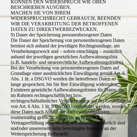
KÖNNEN DEN WIDERSPRUCH WIE OBEN
BESCHRIEBEN AUSÜBEN.
MACHEN SIE VON IHREM
WIDERSPRUCHSRECHT GEBRAUCH, BEENDEN
WIR DIE VERARBEITUNG DER BETROFFENEN
DATEN ZU DIREKTWERBEZWECKEN.
9) Dauer der Speicherung personenbezogener Daten
Die Dauer der Speicherung von personenbezogenen Daten
bemisst sich anhand der jeweiligen Rechtsgrundlage, am
Verarbeitungszweck und – sofern einschlägig – zusätzlich
anhand der jeweiligen gesetzlichen Aufbewahrungsfrist
(z.B. handels- und steuerrechtliche Aufbewahrungsfristen).
Bei der Verarbeitung von personenbezogenen Daten auf
Grundlage einer ausdrücklichen Einwilligung gemäß Art. 6
Abs. 1 lit. a DSGVO werden die betroffenen Daten so
lange gespeichert, bis Sie Ihre Einwilligung widerrufen.
Existieren gesetzliche Aufbewahrungsfristen für Daten, die
im Rahmen rechtsgeschäftlicher bzw.
rechtsgeschäftsähnlicher Verpflichtungen auf der Grundlage
von Art. 6 Abs. 1 lit. b DSGVO verarbeitet werden, werden
diese Daten nach Ablauf der Aufbewahrungsfristen
routinemäßig gelöscht, sofern sie nicht mehr zur
Vertragserfüllung oder Vertragsanbahnung erforderlich sind
und/oder unsererseits kein berechtigtes Interesse an der
Weiterspeicherung fortbesteht.