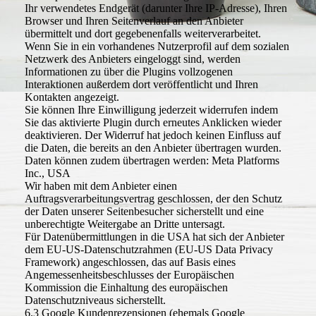
Ihr verwendetes Endgerät (darunter Ihre IP-Adresse), Ihren
Browser und Ihren Seitenverlauf an den Anbieter
übermittelt und dort gegebenenfalls weiterverarbeitet.
Wenn Sie in ein vorhandenes Nutzerprofil auf dem sozialen
Netzwerk des Anbieters eingeloggt sind, werden
Informationen zu über die Plugins vollzogenen
Interaktionen außerdem dort veröffentlicht und Ihren
Kontakten angezeigt.
Sie können Ihre Einwilligung jederzeit widerrufen indem
Sie das aktivierte Plugin durch erneutes Anklicken wieder
deaktivieren. Der Widerruf hat jedoch keinen Einfluss auf
die Daten, die bereits an den Anbieter übertragen wurden.
Daten können zudem übertragen werden: Meta Platforms
Inc., USA
Wir haben mit dem Anbieter einen
Auftragsverarbeitungsvertrag geschlossen, der den Schutz
der Daten unserer Seitenbesucher sicherstellt und eine
unberechtigte Weitergabe an Dritte untersagt.
Für Datenübermittlungen in die USA hat sich der Anbieter
dem EU-US-Datenschutzrahmen (EU-US Data Privacy
Framework) angeschlossen, das auf Basis eines
Angemessenheitsbeschlusses der Europäischen
Kommission die Einhaltung des europäischen
Datenschutzniveaus sicherstellt.
6.3 Google Kundenrezensionen (ehemals Google