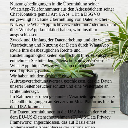
Nutzungsbedingungen in die Übermittlung seiner
WhatsApp-Telefonnummer aus den Adressbüchern seiner
Chat-Kontakte gemäß Art. 6 Abs. 1 lit. a DSGVO
eingewilligt hat. Eine Übermittlung von Daten solcher
Nutzer, die WhatsApp nicht verwenden und/oder uns nicht
über WhatsApp kontaktiert haben, wird insofern
ausgeschlossen.
Zweck und Umfang der Datenerhebung und die weitere
Verarbeitung und Nutzung der Daten durch WhatsApp
sowie Ihre diesbezüglichen Rechte und
Einstellungsmöglichkeiten zum Schutz Ihrer Privatsphäre
entnehmen Sie bitte den Datenschutzhinweisen von
WhatsApp: https://www.whatsapp.com/legal/?
eea=1#privacy-policy
Wir haben mit dem Anbieter einen
Auftragsverarbeitungsvertrag geschlossen, der die Daten
unserer Seitenbesucher schützt und eine Weitergabe an
Dritte untersagt.
Im Rahmen der oben genannten Verarbeitungen kann es zu
Datenübertragungen an Server von Meta Platforms Inc. in
den USA kommen.
Für Datenübermittlungen in die USA hat sich der Anbieter
dem EU-US-Datenschutzrahmen (EU-US Data Privacy
Framework) angeschlossen, das auf Basis eines
Angemessenheitsbeschlusses der Europäischen