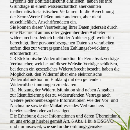
Ergebnis der Bonitätsauskunft einfließen, haben sie ihre
Grundlage in einem wissenschaftlich anerkannten
mathematisch-statistischen Verfahren. In die Berechnung
der Score-Werte fließen unter anderem, aber nicht
ausschließlich, Anschriftendaten ein.
Sie können dieser Verarbeitung Ihrer Daten jederzeit durch
eine Nachricht an uns oder gegenüber dem Anbieter
widersprechen. Jedoch bleibt der Anbieter ggf. weiterhin
berechtigt, Ihre personenbezogenen Daten zu verarbeiten,
sofern dies zur vertragsgemäßen Zahlungsabwicklung
erforderlich ist.
5.3 Elektronische Widerrufsfunktion für Fernabsatzverträge
Verbraucher, welche auf dieser Website Verträge schließen,
bei denen ein gesetzliches Widerrufsrecht besteht, haben die
Möglichkeit, den Widerruf über eine elektronische
Widerrufsfunktion im Einklang mit den geltenden
Widerrufsbestimmungen zu erklären.
Bei Nutzung der Widerrufsfunktion sind neben Angaben
zur Identifizierung des zu widerrufenden Vertrags auch
weitere personenbezogene Informationen wie der Vor- und
Nachname sowie die Mailadresse des Verbrauchers
bereitzustellen oder zu bestätigen.
Die Erhebung dieser Informationen und deren Übermittlung
an uns erfolgt hierbei gemäß Art. 6 Abs. 1 lit. b DSGVO
und nur insoweit, wie sie für die ordnungsgemäße