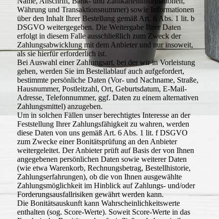
Name, Anschrift, Bank- und Zahlkarteninformationen,
Währung und Transaktionsnummer) sowie Informationen
über den Inhalt Ihrer Bestellung gemäß Art. 6 Abs. 1 lit. b
DSGVO weitergegeben. Die Weitergabe Ihrer Daten
erfolgt in diesem Falle ausschließlich zum Zweck der
Zahlungsabwicklung mit dem Anbieter und nur insoweit,
als sie hierfür erforderlich ist.
Bei Auswahl einer Zahlungsart, bei der wir in Vorleistung
gehen, werden Sie im Bestellablauf auch aufgefordert,
bestimmte persönliche Daten (Vor- und Nachname, Straße,
Hausnummer, Postleitzahl, Ort, Geburtsdatum, E-Mail-
Adresse, Telefonnummer, ggf. Daten zu einem alternativen
Zahlungsmittel) anzugeben.
Um in solchen Fällen unser berechtigtes Interesse an der
Feststellung Ihrer Zahlungsfähigkeit zu wahren, werden
diese Daten von uns gemäß Art. 6 Abs. 1 lit. f DSGVO
zum Zwecke einer Bonitätsprüfung an den Anbieter
weitergeleitet. Der Anbieter prüft auf Basis der von Ihnen
angegebenen persönlichen Daten sowie weiterer Daten
(wie etwa Warenkorb, Rechnungsbetrag, Bestellhistorie,
Zahlungserfahrungen), ob die von Ihnen ausgewählte
Zahlungsmöglichkeit im Hinblick auf Zahlungs- und/oder
Forderungsausfallrisiken gewährt werden kann.
Die Bonitätsauskunft kann Wahrscheinlichkeitswerte
enthalten (sog. Score-Werte). Soweit Score-Werte in das