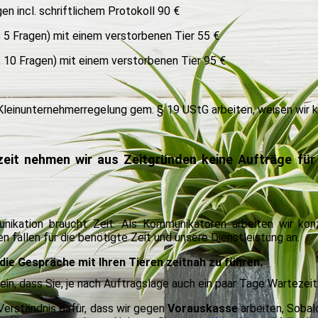
en incl. schriftlichem Protokoll 90 €
 5 Fragen) mit einem verstorbenen Tier 55 €
 10 Fragen) mit einem verstorbenen Tier 95 €
 Kleinunternehmerregelung gem. § 19 UStG arbeiten, weisen wir 
zeit nehmen wir aus Zeitgründen keine Aufträge für 
ikation braucht Zeit. Als Kommunikatoren arbeiten wir konz
 fallen für die benötigte Zeit und unsere Dienstleistung an.
die Gespräche mit Ihren Tieren zeitnah zu führen.
ein, dass Sie, je nach Auftragslage auch ein paar Tage Wartezeit
Verständnis dafür, dass wir gegen
Vorauskasse
arbeiten, Sobald