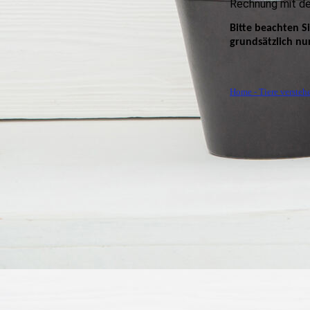
Rechnung mit d
Bitte beachten S
grundsätzlich nur
Home - Tiere versteh