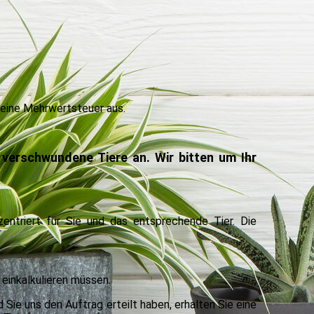
keine Mehrwertsteuer aus.
verschwundene Tiere an. Wir bitten um Ihr
entriert für Sie und das entsprechende Tier. Die
 einkalkulieren müssen.
 Sie uns den Auftrag erteilt haben, erhalten Sie eine