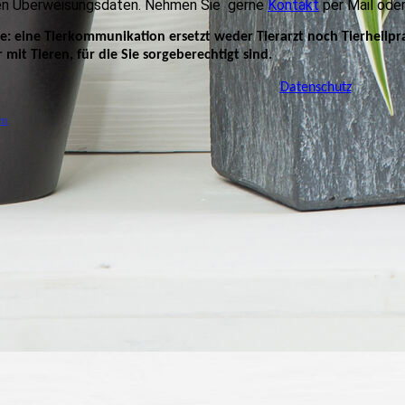
en Überweisungsdaten. Nehmen Sie gerne
Kontakt
per Mail oder
ie: eine Tierkommunikation ersetzt weder Tierarzt noch Tierheilpr
 mit Tieren, für die Sie sorgeberechtigt sind.
Datenschutz
en