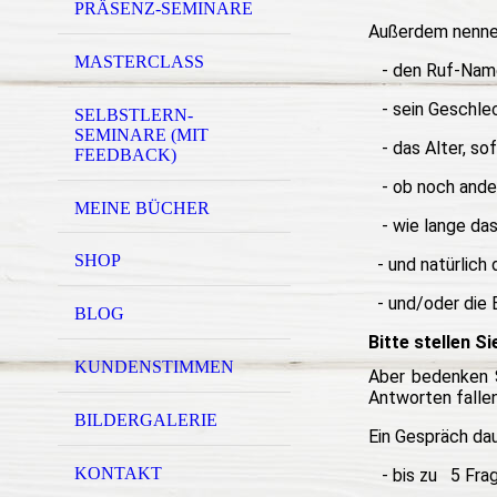
PRÄSENZ-SEMINARE
Außerdem nennen
MASTERCLASS
- den Ruf-Name
- sein Geschle
SELBSTLERN-
SEMINARE (MIT
- das Alter, sof
FEEDBACK)
- ob noch ander
MEINE BÜCHER
- wie lange das 
SHOP
- und natürlich 
- und/oder die B
BLOG
Bitte stellen S
KUNDENSTIMMEN
Aber bedenken S
Antworten fallen
BILDERGALERIE
Ein Gespräch da
KONTAKT
- bis zu 5 Frage