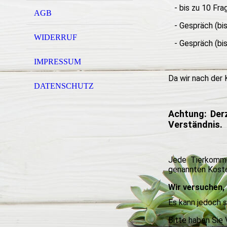
- bis zu 10 Frag
AGB
- Gespräch (bis
WIDERRUF
- Gespräch (bis
IMPRESSUM
Da wir nach der
DATENSCHUTZ
Achtung: Der
Verständnis.
Jede Tierkommun
genannten Kosten
Wir versuchen, 
Es kann jedoch s
Bitte haben Sie 